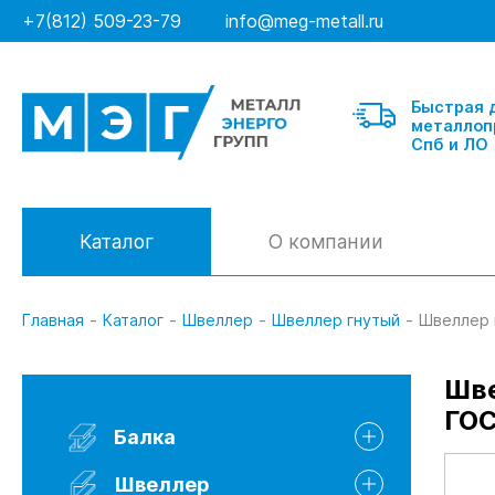
+7(812) 509-23-79
info@meg-metall.ru
Быстрая 
металлоп
Спб и ЛО
Каталог
О компании
Главная
-
Каталог
-
Швеллер
-
Швеллер гнутый
-
Швеллер 
Балка
Шве
ГОС
Швеллер гнутый
Балка
Швеллер горячекатанный
Швеллер