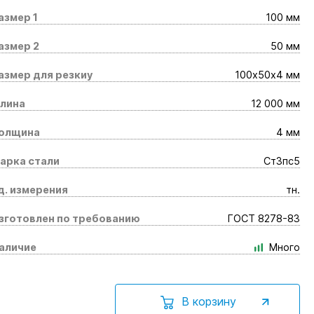
азмер 1
100 мм
азмер 2
50 мм
азмер для резкиy
100х50х4 мм
лина
12 000 мм
олщина
4 мм
арка стали
Ст3пс5
д. измерения
тн.
зготовлен по требованию
ГОСТ 8278-83
аличие
Много
В корзину