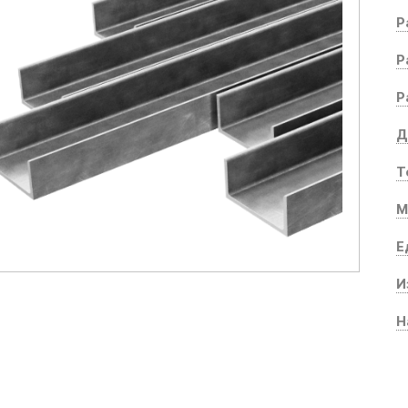
Р
Р
Р
Д
Т
М
Е
И
Н