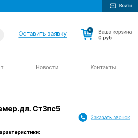
Войти
0
Ваша корзина
Оставить заявку
0 руб
ст
Новости
Контакты
емер.дл. Ст3пс5
Заказать звонок
арактеристики: