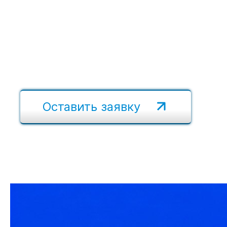
Шпунт Ларсена 622Т
шпунта Ларсен
Шпунт Ларсена Л5-УМ
Шпунт Ларсена Б/У
Китая под зака
Оставить заявку
Металлопрокат
Цены пер
оптом и в
поставщи