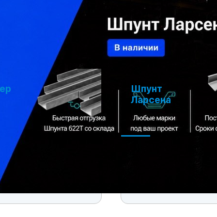
расчет
ер
Шпунт
Ларсена
гнутый
Шпунт Ларсена 622Т
горячекатанный
Шпунт Ларсена Л5-УМ
Шпунт Ларсена Б/У