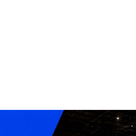
а из
з
вого
Наличный и
ка на
безналичный