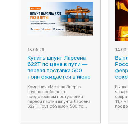
13.05.26
14.03
Купить шпунт Ларсена
Выпл
622T по цене в пути —
Росс
первая поставка 500
февр
тонн ожидается в июне
сокр
Компания «Металл Энерго
Выпла
Групп» сообщает о
январ
предстоящем поступлении
сокра
первой партии шпунта Ларсена
11,7 м
622T. Груз объемом 500 то...
продо