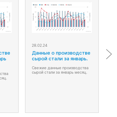
28.02.24
07
стве
Данные о производстве
Е
арь
сырой стали за январь.
р
Свежие данные производства
Ем
сырой стали за январь месяц.
в 
ства
на
сяц.
по
сл