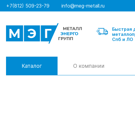
+7(812) 509-23-79
info@meg-metall.ru
Быстрая 
металлоп
Спб и ЛО
Каталог
О компании
Балка
Швеллер гнутый
Любые марки
Швеллер горячекатанный