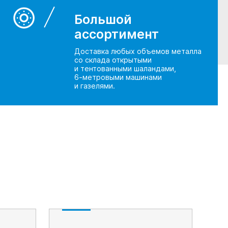
Большой
ассортимент
Доставка любых объемов металла
со склада открытыми
и тентованными шаландами,
6-метровыми машинами
и газелями.