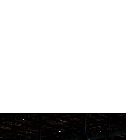
Резка
Отсрочка
металлопроката
платежа