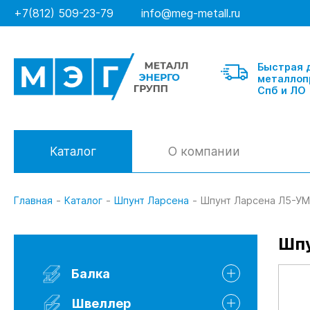
+7(812) 509-23-79
info@meg-metall.ru
Быстрая 
металлоп
Спб и ЛО
Каталог
О компании
Главная
-
Каталог
-
Шпунт Ларсена
-
Шпунт Ларсена Л5-УМ
Балка
Шпу
Швеллер гнутый
Балка
Швеллер горячекатанный
Швеллер