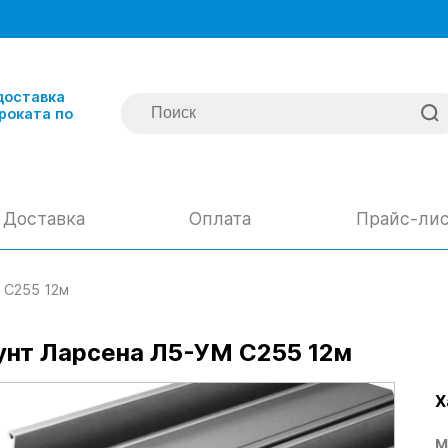
доставка
роката по
Доставка
Оплата
Прайс-ли
 С255 12м
нт Ларсена Л5-УМ С255 12м
Х
М