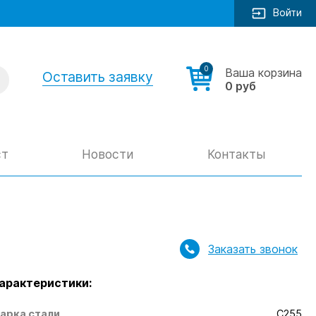
Войти
0
Ваша корзина
Оставить заявку
0 руб
ст
Новости
Контакты
Заказать звонок
арактеристики:
арка стали
С255