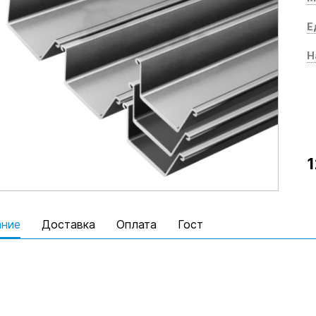
Е
Н
1
ание
Доставка
Оплата
Гост