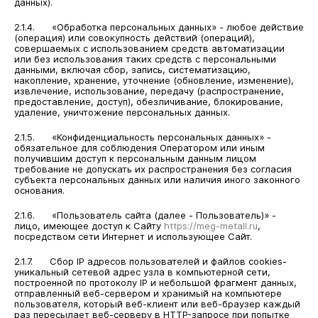
данных).
2.1.4. «Обработка персональных данных» - любое действие
(операция) или совокупность действий (операций),
совершаемых с использованием средств автоматизации
или без использования таких средств с персональными
данными, включая сбор, запись, систематизацию,
накопление, хранение, уточнение (обновление, изменение),
извлечение, использование, передачу (распространение,
предоставление, доступ), обезличивание, блокирование,
удаление, уничтожение персональных данных.
2.1.5. «Конфиденциальность персональных данных» -
обязательное для соблюдения Оператором или иным
получившим доступ к персональным данным лицом
требование не допускать их распространения без согласия
субъекта персональных данных или наличия иного законного
основания.
2.1.6. «Пользователь сайта (далее - Пользователь)» -
лицо, имеющее доступ к Сайту
https://meg-metall.ru
,
посредством сети Интернет и использующее Сайт.
2.1.7. Сбор IP адресов пользователей и файлов cookies-
уникальный сетевой адрес узла в компьютерной сети,
построенной по протоколу IP и небольшой фрагмент данных,
отправленный веб-сервером и хранимый на компьютере
пользователя, который веб-клиент или веб-браузер каждый
раз пересылает веб-серверу в HTTP-запросе при попытке