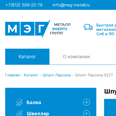
+7(812) 509-23-79
info@meg-metall.ru
Быстрая 
металлоп
Спб и ЛО
Каталог
О компании
Главная
-
Каталог
-
Шпунт Ларсена
-
Шпунт Ларсена 622Т
Балка
Шпу
Швеллер гнутый
Балка
Швеллер горячекатанный
Швеллер