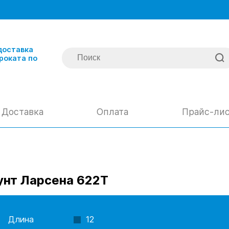
доставка
роката по
Доставка
Оплата
Прайс-ли
нт Ларсена 622Т
Длина
12