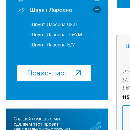
Шпунт Ларсена 622Т
Шпунт Ларсена Л5-УМ
Шпунт Ларсена
Шпунт Ларсена Б/У
Шпунт Ларсена 622Т
Шпунт Ларсена Л5-УМ
Шпунт Ларсена Б/У
Ш
Прайс-лист
Дли
Ед.
Нал
115
С вашей помощью мы
сделаем этот проект
максимально комфортным