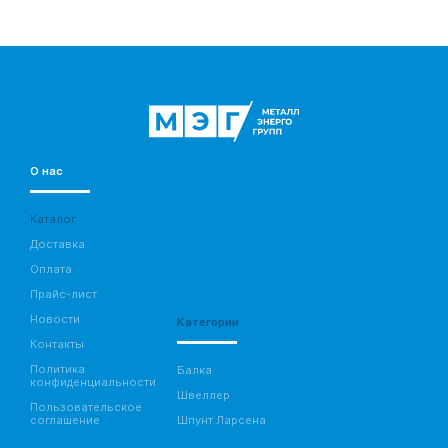
О нас
Каталог
Доставка
Оплата
Прайс-лист
Новости
Категории
Контакты
Политика
Балка
конфиденциальности
Швеллер
Пользовательское
соглашение
Шпунт Ларсена