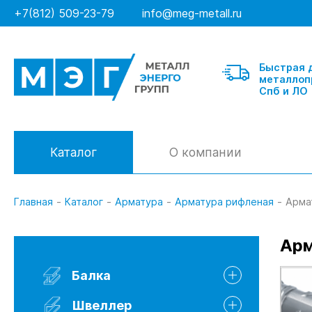
+7(812) 509-23-79
info@meg-metall.ru
Быстрая 
металлоп
Спб и ЛО
Каталог
О компании
Главная
-
Каталог
-
Арматура
-
Арматура рифленая
-
Арма
Балка
Арм
Швеллер гнутый
Балка
Швеллер горячекатанный
Швеллер