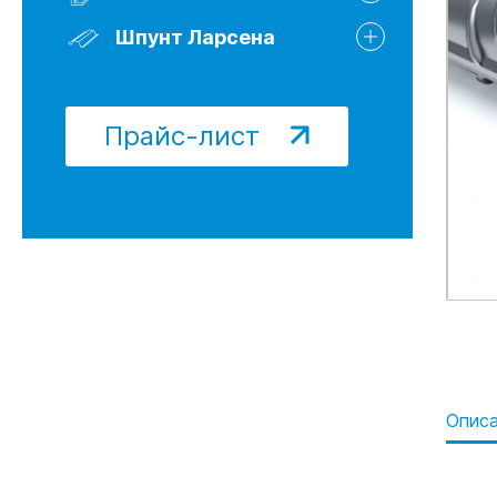
Шпунт Ларсена 622Т
Шпунт Ларсена Л5-УМ
Шпунт Ларсена
Шпунт Ларсена Б/У
Прайс-лист
Опис