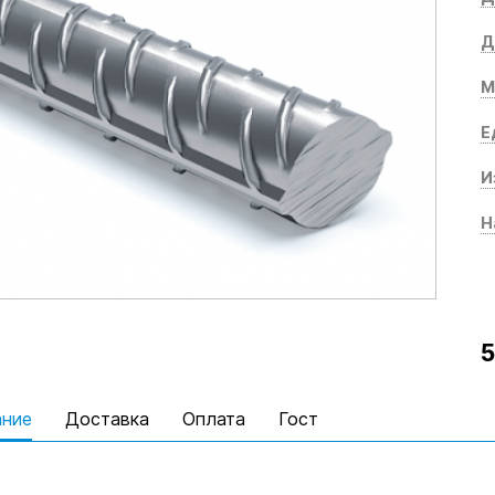
Д
М
Е
И
Н
5
ание
Доставка
Оплата
Гост