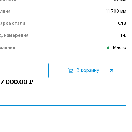
лина
11 700 мм
арка стали
Ст3
д. измерения
тн.
аличие
Много
В корзину
7 000.00 ₽