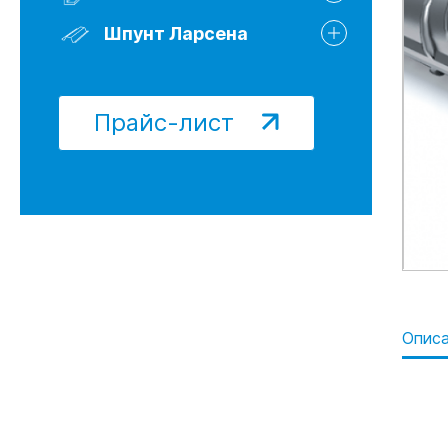
Шпунт Ларсена 622Т
Шпунт Ларсена Л5-УМ
Шпунт Ларсена
Шпунт Ларсена Б/У
Прайс-лист
Опис