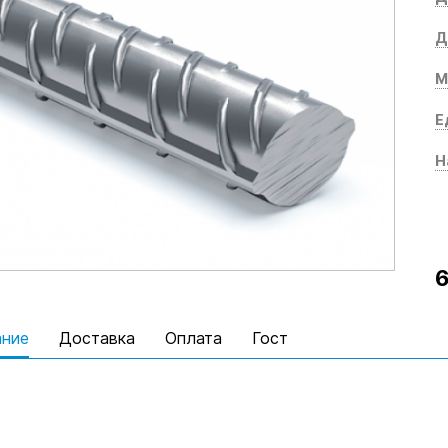
Д
М
Е
Н
6
ание
Доставка
Оплата
Гост