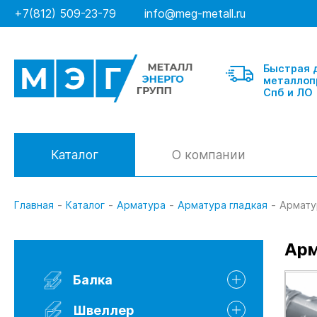
+7(812) 509-23-79
info@meg-metall.ru
Быстрая 
металлоп
Спб и ЛО
Каталог
О компании
Главная
-
Каталог
-
Арматура
-
Арматура гладкая
-
Арматур
Балка
Арм
Швеллер гнутый
Балка
Швеллер горячекатанный
Швеллер