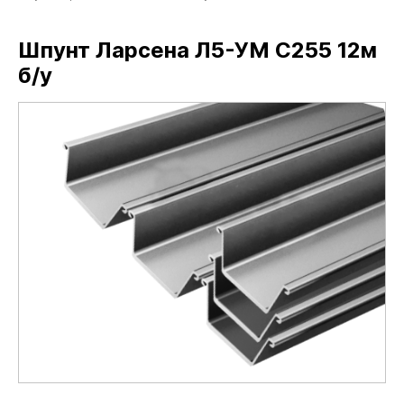
Шпунт Ларсена Л5-УМ С255 12м
б/у