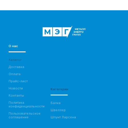
О нас
Каталог
Доставка
Оплата
Прайс-лист
Новости
Категории
Контакты
Политика
Балка
конфиденциальности
Швеллер
Пользовательское
соглашение
Шпунт Ларсена