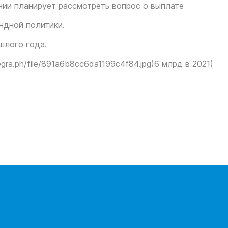
ии планирует рассмотреть вопрос о выплате
ндной политики.
шлого года.
legra.ph/file/891a6b8cc6da1199c4f84.jpg
)6 млрд в 2021)