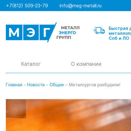
+7(812) 509-23-79
info@meg-metall.ru
Быстрая 
металлоп
Спб и ЛО
Каталог
О компании
Главная
-
Новости
-
Общие
-
Металлургов разбудили!
Балка
Швеллер гнутый
Швеллер горячекатанный