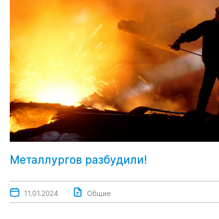
Шпунт Ларсена 622Т
Шпунт Ларсена Л5-УМ
Шпунт Ларсена Б/У
Металлургов разбудили!
11.01.2024
Общие